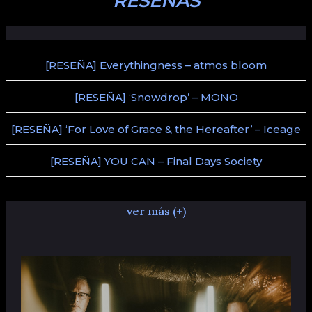
RESEÑAS
[RESEÑA] Everythingness – atmos bloom
[RESEÑA] ‘Snowdrop’ – MONO
[RESEÑA] ‘For Love of Grace & the Hereafter’ – Iceage
[RESEÑA] YOU CAN – Final Days Society
ver más (+)