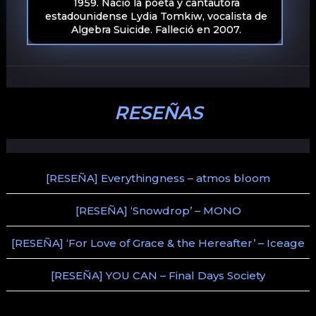
1959. Nació la poeta y cantautora
estadounidense Lydia Tomkiw, vocalista de
Algebra Suicide. Falleció en 2007.
RESEÑAS
[RESEÑA] Everythingness – atmos bloom
[RESEÑA] ‘Snowdrop’ – MONO
[RESEÑA] ‘For Love of Grace & the Hereafter’ – Iceage
[RESEÑA] YOU CAN – Final Days Society