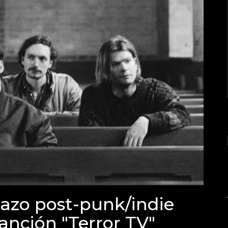
llazo post-punk/indie
anción "Terror TV"