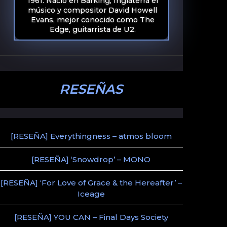
1961. Nació en Barking, Inglaterra el
músico y compositor David Howell
Evans, mejor conocido como The
Edge, guitarrista de U2.
RESEÑAS
[RESEÑA] Everythingness – atmos bloom
[RESEÑA] ‘Snowdrop’ – MONO
[RESEÑA] ‘For Love of Grace & the Hereafter’ –
Iceage
[RESEÑA] YOU CAN – Final Days Society