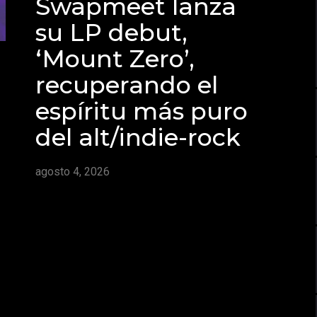
Swapmeet lanza
su LP debut,
‘Mount Zero’,
recuperando el
espíritu más puro
del alt/indie-rock
agosto 4, 2026