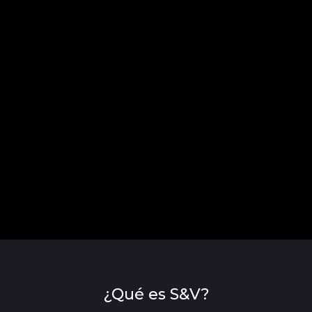
¿Qué es S&V?