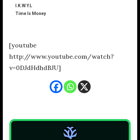
I.K.W.Y.L
Time Is Money
.
[youtube
http://www.youtube.com/watch?
v=0DJdHdhdBJU]