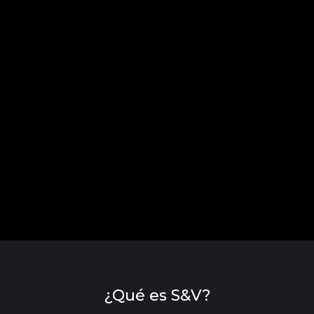
¿Qué es S&V?