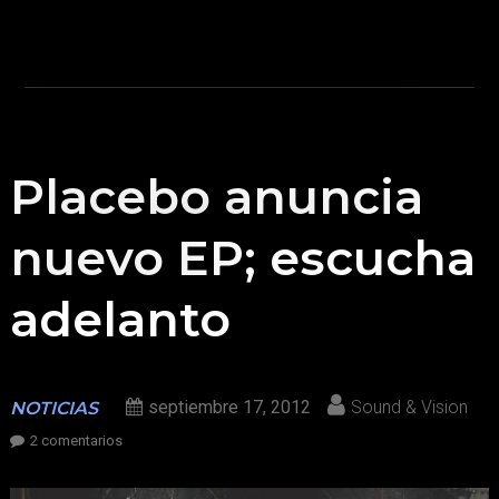
Placebo anuncia
nuevo EP; escucha
adelanto
septiembre 17, 2012
Sound & Vision
NOTICIAS
en
2 comentarios
Placebo
anuncia