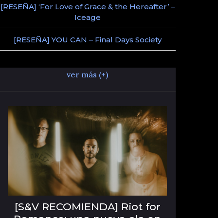
[RESEÑA] ‘For Love of Grace & the Hereafter’ –
Iceage
[RESEÑA] YOU CAN – Final Days Society
ver más (+)
[S&V RECOMIENDA] Riot for