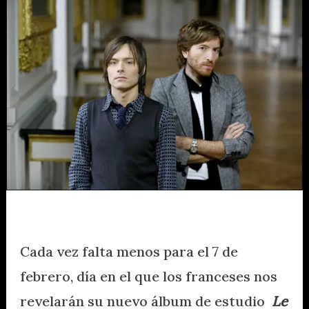
nueva
canción
de
Air
Cada vez falta menos para el 7 de
febrero, día en el que los franceses nos
revelarán su nuevo álbum de estudio
Le