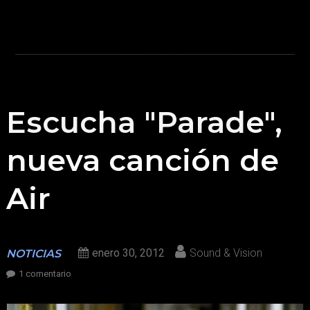
Escucha "Parade",
nueva canción de
Air
enero 30, 2012
Sound & Vision
NOTICIAS
en
1 comentario
Escucha
"Parade",