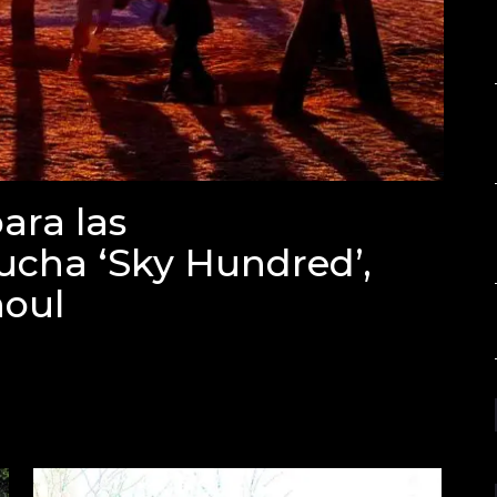
ara las
cha ‘Sky Hundred’,
noul