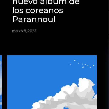
nuevo álbum de
los coreanos
Parannoul
marzo 8, 2023