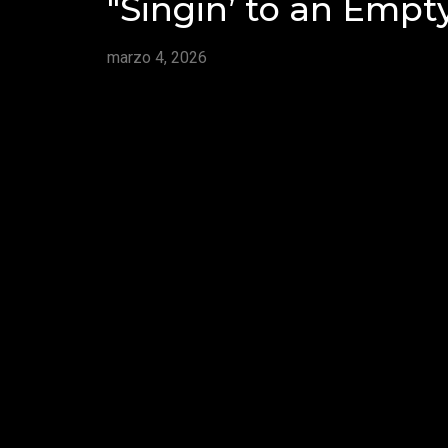
"Singin’ to an Empt
marzo 4, 2026