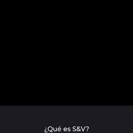
¿Qué es S&V?