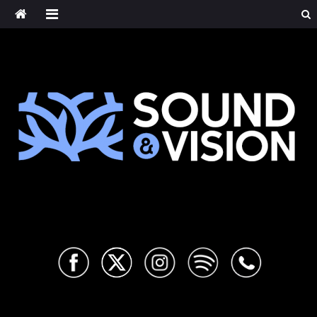
Saltar
al
contenido
Sound & Vision
Cultura musical alternativa