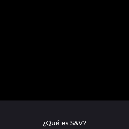
¿Qué es S&V?