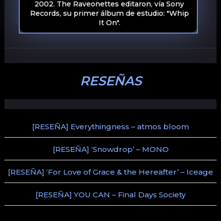
2002. The Raveonettes editaron, vía Sony
Records, su primer álbum de estudio: "Whip
It On".
RESEÑAS
[RESEÑA] Everythingness – atmos bloom
[RESEÑA] ‘Snowdrop’ – MONO
[RESEÑA] ‘For Love of Grace & the Hereafter’ – Iceage
[RESEÑA] YOU CAN – Final Days Society