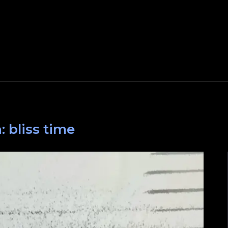
a:
bliss time