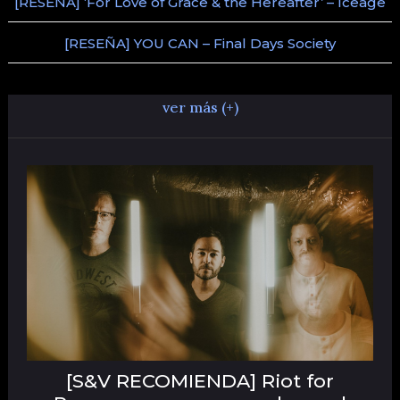
[RESEÑA] ‘For Love of Grace & the Hereafter’ – Iceage
[RESEÑA] YOU CAN – Final Days Society
ver más (+)
[S&V RECOMIENDA] Riot for