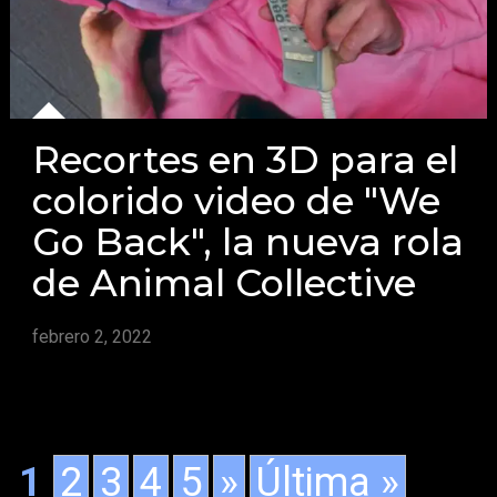
Recortes en 3D para el
colorido video de "We
Go Back", la nueva rola
de Animal Collective
febrero 2, 2022
1
2
3
4
5
»
Última »