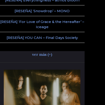
[RESEÑA] Everythingness – atmos bloom
[RESEÑA] ‘Snowdrop’ – MONO
[RESEÑA] ‘For Love of Grace & the Hereafter’ –
Iceage
[RESEÑA] YOU CAN – Final Days Society
ver más (+)