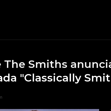
 The Smiths anuncia
da "Classically Smi
on