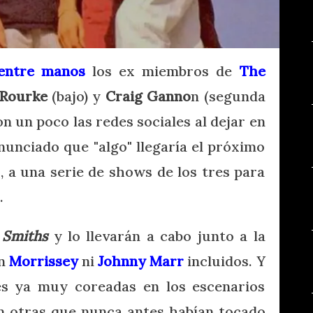
 entre manos
los ex miembros de
The
Rourke
(bajo) y
Craig Ganno
n (segunda
n un poco las redes sociales al dejar en
nunciado que "algo" llegaría el próximo
, a una serie de shows de los tres para
.
y Smiths
y lo llevarán a cabo junto a la
in
Morrissey
ni
Johnny Marr
incluidos. Y
es ya muy coreadas en los escenarios
n otras que nunca antes habían tocado