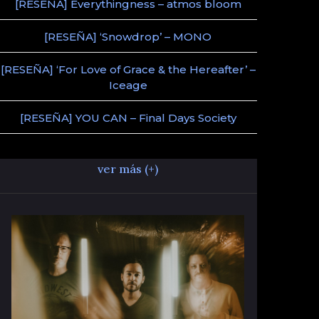
[RESEÑA] Everythingness – atmos bloom
[RESEÑA] ‘Snowdrop’ – MONO
[RESEÑA] ‘For Love of Grace & the Hereafter’ –
Iceage
[RESEÑA] YOU CAN – Final Days Society
ver más (+)