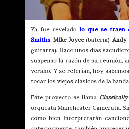
Ya fue revelado
lo que se traen
Smiths
,
Mike Joyce
(batería),
Andy 
guitarra). Hace unos días sacudiero
suspenso la razón de su reunión, a
verano. Y se referían, hoy sabemos
tocar los viejos clásicos de la banda
Este proyecto se llama
Classicall
orquesta Manchester Camerata. S
como bien interpretarán cancion
anteriormente, también aparecerá