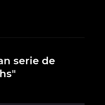
n serie de
ths"