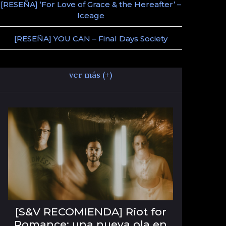
[RESEÑA] ‘For Love of Grace & the Hereafter’ –
Iceage
[RESEÑA] YOU CAN – Final Days Society
ver más (+)
[S&V RECOMIENDA] Riot for
Romance: una nueva ola en