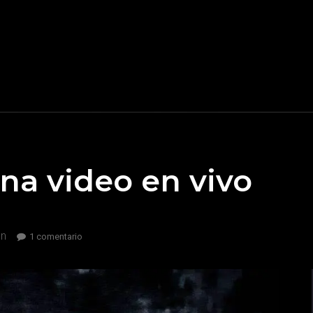
na video en vivo
on
en
1 comentario
Nightwish
estrena
video
en