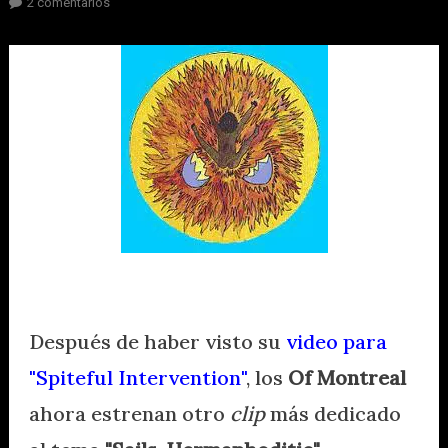
en
2 comentarios
Ve
nuevo
video
de
Of
Montreal
para
"Sails,
Hermaphroditic"
Después de haber visto su
video para
"Spiteful Intervention"
, los
Of Montreal
ahora estrenan otro
clip
más dedicado