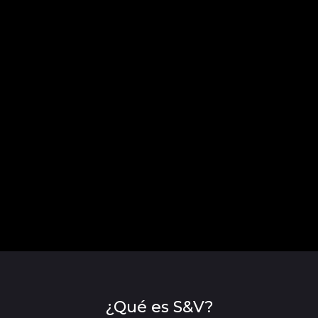
¿Qué es S&V?