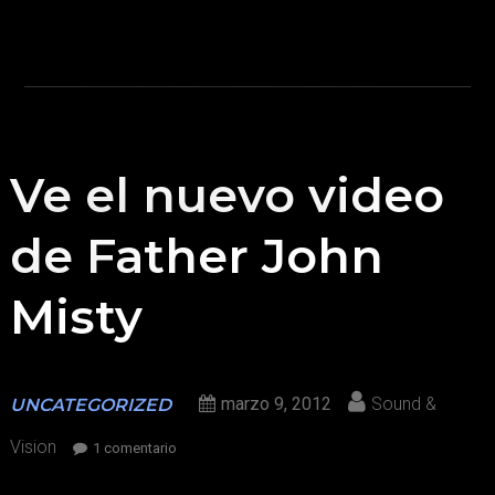
Ve el nuevo video
de Father John
Misty
marzo 9, 2012
Sound &
UNCATEGORIZED
Vision
en
1 comentario
Ve