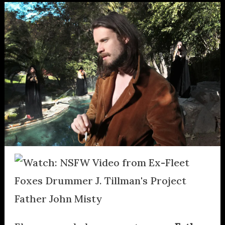
el
nuevo
video
de
Father
John
Misty