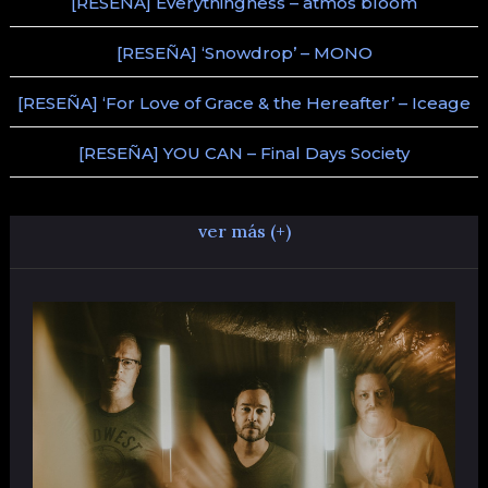
[RESEÑA] Everythingness – atmos bloom
[RESEÑA] ‘Snowdrop’ – MONO
[RESEÑA] ‘For Love of Grace & the Hereafter’ – Iceage
[RESEÑA] YOU CAN – Final Days Society
ver más (+)