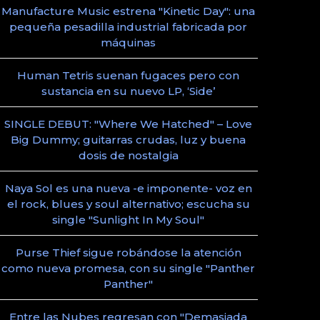
Manufacture Music estrena "Kinetic Day": una
pequeña pesadilla industrial fabricada por
máquinas
Human Tetris suenan fugaces pero con
sustancia en su nuevo LP, ‘Side’
SINGLE DEBUT: "Where We Hatched" – Love
Big Dummy; guitarras crudas, luz y buena
dosis de nostalgia
Naya Sol es una nueva -e imponente- voz en
el rock, blues y soul alternativo; escucha su
single "Sunlight In My Soul"
Purse Thief sigue robándose la atención
como nueva promesa, con su single "Panther
Panther"
Entre las Nubes regresan con "Demasiada