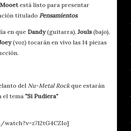
Mooet
está listo para presentar
ación titulado
Pensamientos
.
día en que
Dandy
(guitarra),
Jouls
(bajo),
Joey
(voz) tocarán en vivo las 14 piezas
ucción.
elanto del
Nu-Metal Rock
que estarán
n el tema
"Si Pudiera"
m/watch?v=z712tG4CZIo]