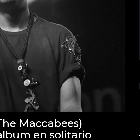
The Maccabees)
álbum en solitario