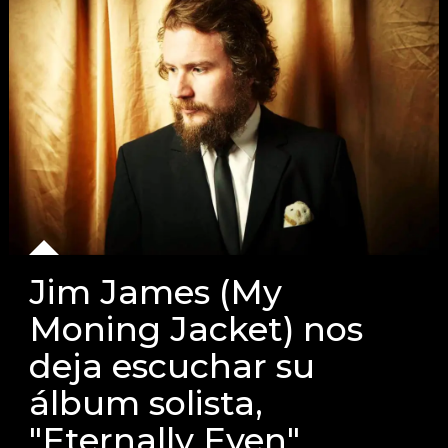
Jim James (My
Moning Jacket) nos
deja escuchar su
álbum solista,
"Eternally Even"