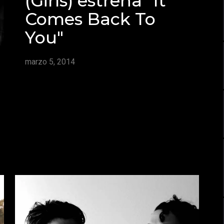
(Girls) estrena "It
Comes Back To
You"
marzo 5, 2014