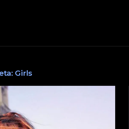
eta:
Girls