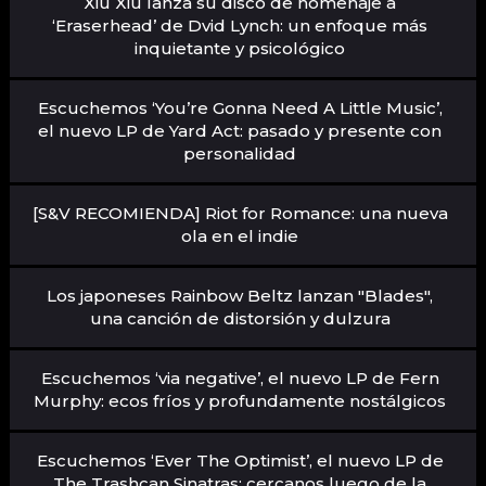
Xiu Xiu lanza su disco de homenaje a
‘Eraserhead’ de Dvid Lynch: un enfoque más
inquietante y psicológico
Escuchemos ‘You’re Gonna Need A Little Music’,
el nuevo LP de Yard Act: pasado y presente con
personalidad
[S&V RECOMIENDA] Riot for Romance: una nueva
ola en el indie
Los japoneses Rainbow Beltz lanzan "Blades",
una canción de distorsión y dulzura
Escuchemos ‘via negative’, el nuevo LP de Fern
Murphy: ecos fríos y profundamente nostálgicos
Escuchemos ‘Ever The Optimist’, el nuevo LP de
The Trashcan Sinatras: cercanos luego de la