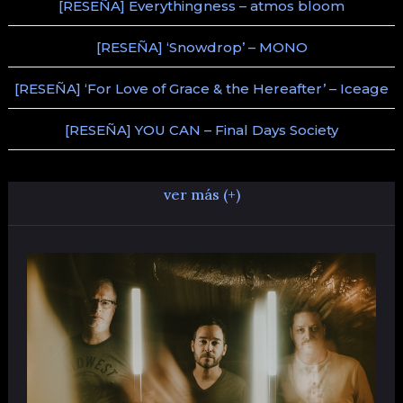
[RESEÑA] Everythingness – atmos bloom
[RESEÑA] ‘Snowdrop’ – MONO
[RESEÑA] ‘For Love of Grace & the Hereafter’ – Iceage
[RESEÑA] YOU CAN – Final Days Society
ver más (+)