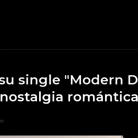
su single "Modern D
 nostalgia romántic
on