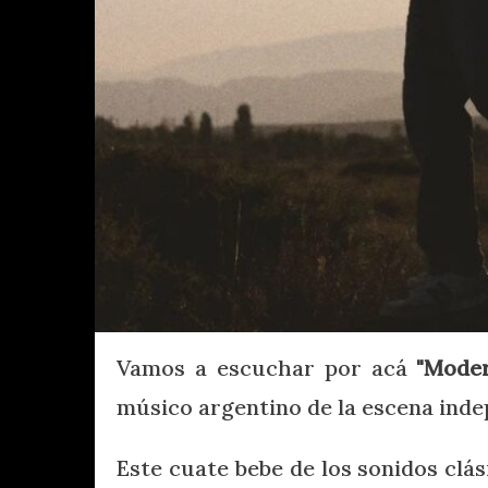
Vamos a escuchar por acá
"Mode
músico argentino de la escena ind
Este cuate bebe de los sonidos clás