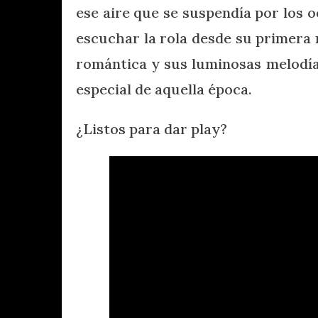
ese aire que se suspendía por los 
escuchar la rola desde su primera 
romántica y sus luminosas melodía
especial de aquella época.
¿Listos para dar play?