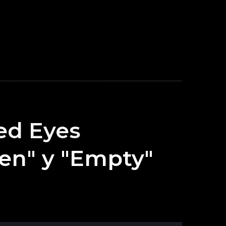
red Eyes
den" y "Empty"