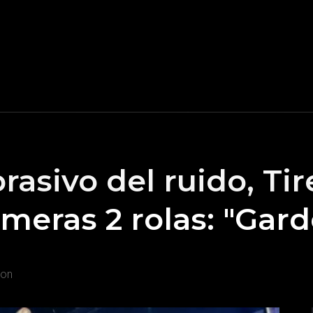
asivo del ruido, Ti
imeras 2 rolas: "Gar
ion