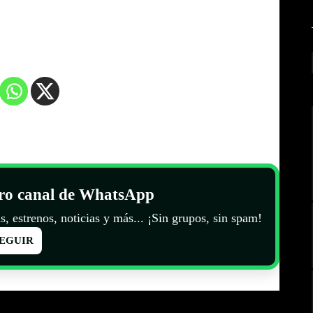
tro canal de WhatsApp
s, estrenos, noticias y más... ¡Sin grupos, sin spam!
EGUIR