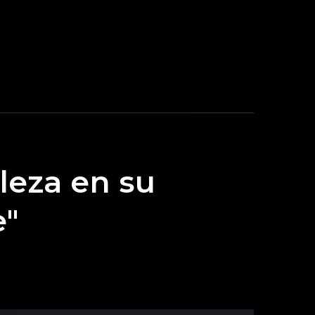
leza en su
e"