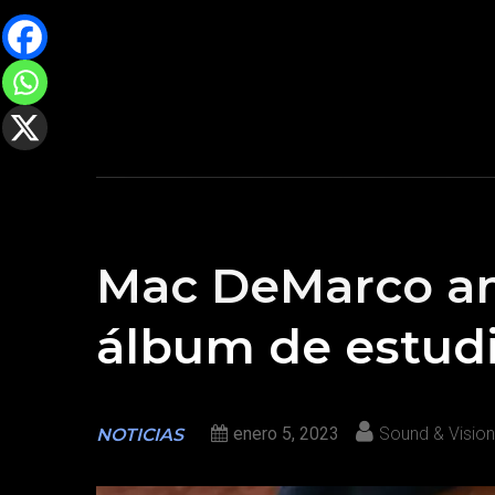
Mac DeMarco an
álbum de estud
enero 5, 2023
Sound & Vision
NOTICIAS