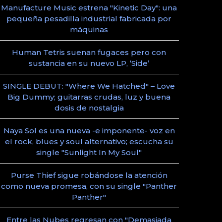
Manufacture Music estrena "Kinetic Day": una
pequeña pesadilla industrial fabricada por
máquinas
Human Tetris suenan fugaces pero con
sustancia en su nuevo LP, ‘Side’
SINGLE DEBUT: "Where We Hatched" – Love
Big Dummy; guitarras crudas, luz y buena
dosis de nostalgia
Naya Sol es una nueva -e imponente- voz en
el rock, blues y soul alternativo; escucha su
single "Sunlight In My Soul"
Purse Thief sigue robándose la atención
como nueva promesa, con su single "Panther
Panther"
Entre las Nubes regresan con "Demasiada