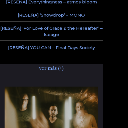
[RESEÑA] Everythingness – atmos bloom
[RESEÑA] ‘Snowdrop’ – MONO
[RESEÑA] ‘For Love of Grace & the Hereafter’ –
Iceage
[RESEÑA] YOU CAN – Final Days Society
ver más (+)