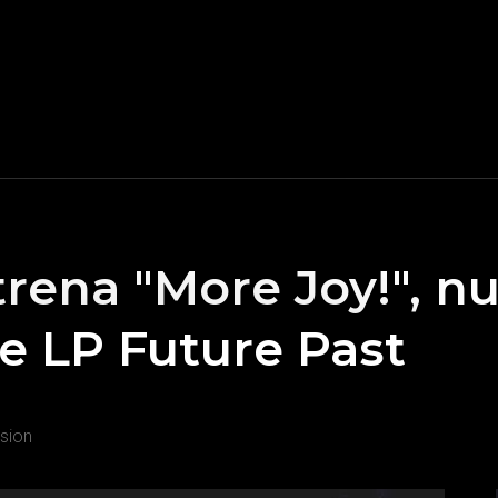
rena "More Joy!", n
te LP Future Past
sion