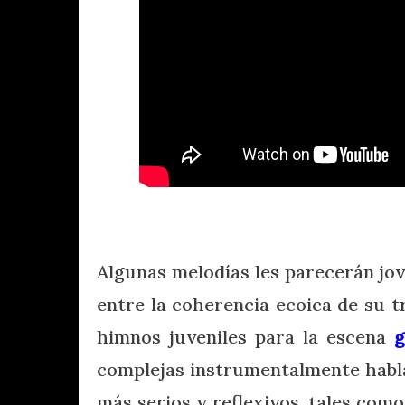
Algunas melodías les parecerán jov
entre la coherencia ecoica de su 
himnos juveniles para la escena
g
complejas instrumentalmente habla
más serios y reflexivos, tales como