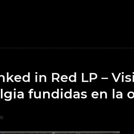
ked in Red LP – Vis
lgia fundidas en la 
on