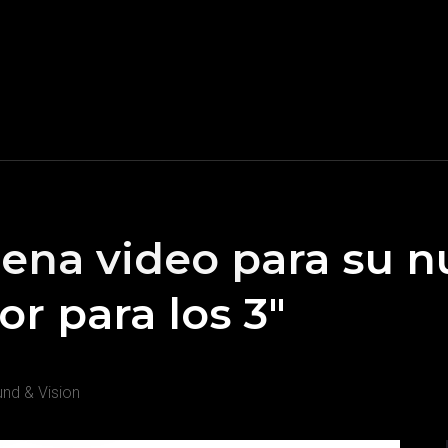
rena video para su n
r para los 3"
nd & Vision