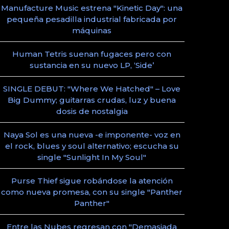
Manufacture Music estrena "Kinetic Day": una
pequeña pesadilla industrial fabricada por
máquinas
Human Tetris suenan fugaces pero con
sustancia en su nuevo LP, ‘Side’
SINGLE DEBUT: "Where We Hatched" – Love
Big Dummy; guitarras crudas, luz y buena
dosis de nostalgia
Naya Sol es una nueva -e imponente- voz en
el rock, blues y soul alternativo; escucha su
single "Sunlight In My Soul"
Purse Thief sigue robándose la atención
como nueva promesa, con su single "Panther
Panther"
Entre las Nubes regresan con "Demasiada