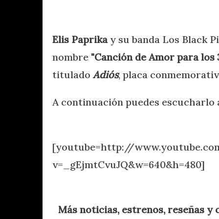
Elis Paprika
y su banda Los Black Pi
nombre
"Canción de Amor para los 
titulado
Adiós
, placa conmemorativa
A continuación puedes escucharlo a 
.
[youtube=http://www.youtube.c
v=_gEjmtCvuJQ&w=640&h=480]
.
Más noticias, estrenos, reseñas y