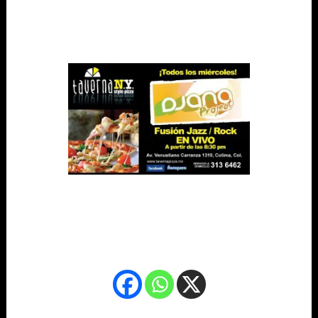
.
.
.