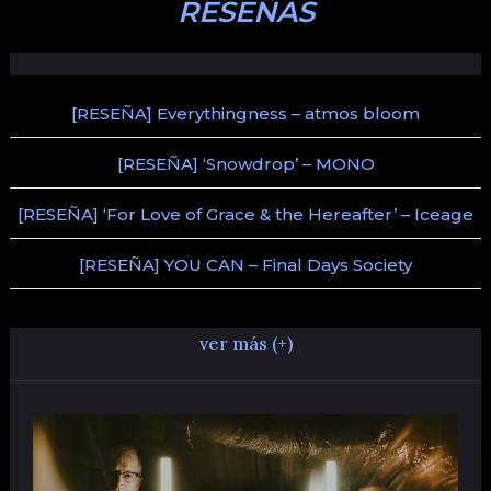
RESEÑAS
[RESEÑA] Everythingness – atmos bloom
[RESEÑA] ‘Snowdrop’ – MONO
[RESEÑA] ‘For Love of Grace & the Hereafter’ – Iceage
[RESEÑA] YOU CAN – Final Days Society
ver más (+)