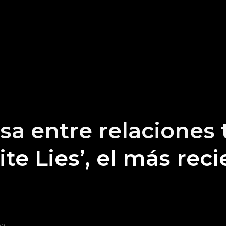
a entre relaciones t
te Lies’, el más rec
on