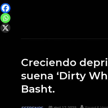
Creciendo depris
suena ‘Dirty Whi
Basht.
abril 17, 2025
Sound & Visi