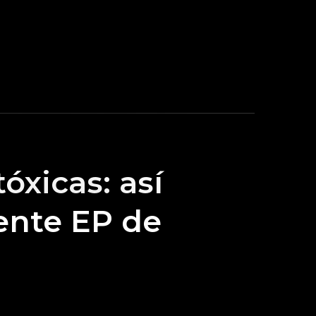
óxicas: así
iente EP de