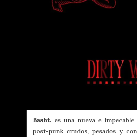
Basht.
es una nueva e impecable b
post-punk crudos, pesados y co