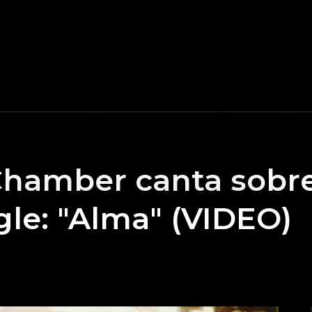
Chamber canta sobre
gle: "Alma" (VIDEO)
n