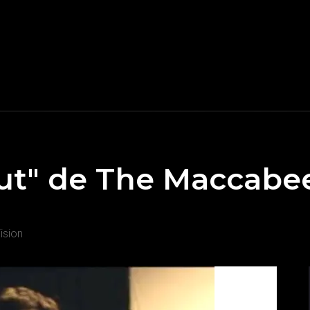
 Out" de The Maccabe
ision