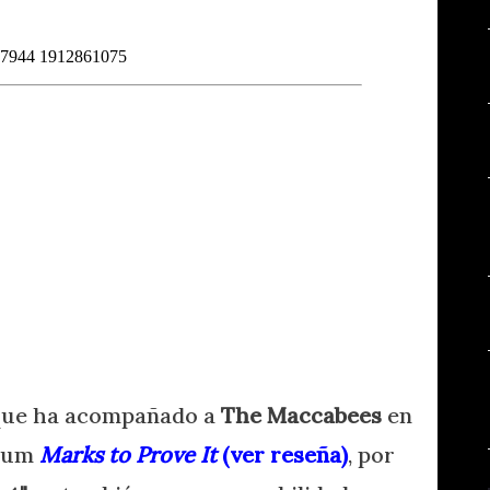
 que ha acompañado a
The Maccabees
en
lbum
Marks to Prove It
(ver reseña)
, por