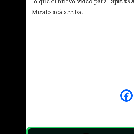
lo que el nuevo video para
"Spit t O
Míralo acá arriba.