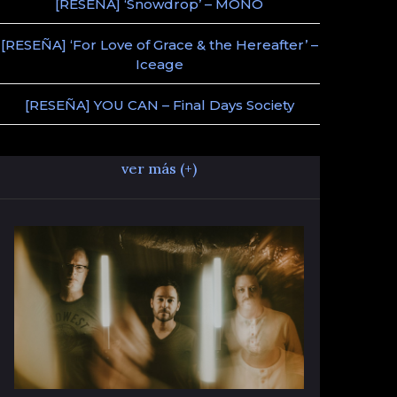
[RESEÑA] ‘Snowdrop’ – MONO
[RESEÑA] ‘For Love of Grace & the Hereafter’ –
Iceage
[RESEÑA] YOU CAN – Final Days Society
ver más (+)