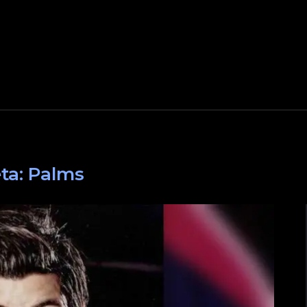
ta:
Palms