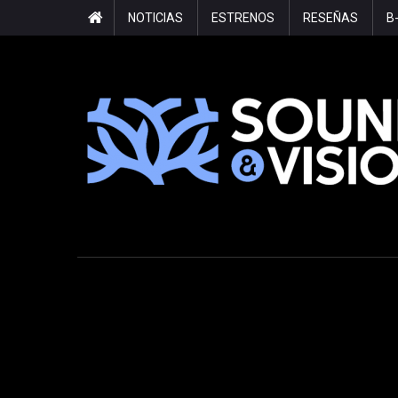
Saltar
NOTICIAS
ESTRENOS
RESEÑAS
B
al
contenido
Sound & Vision
Cultura musical alternativa