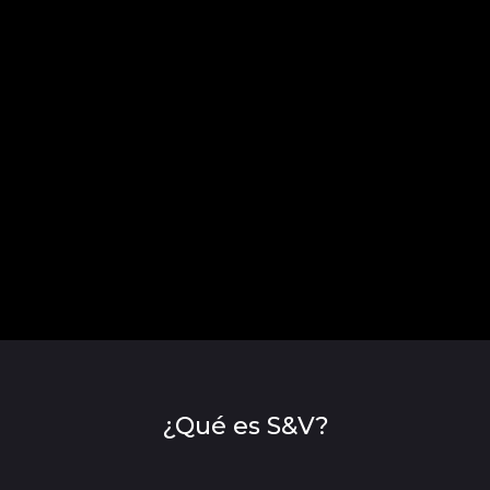
¿Qué es S&V?