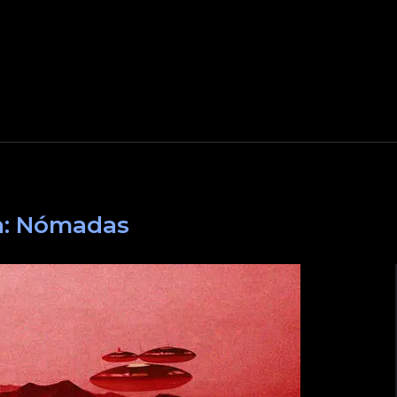
a:
Nómadas