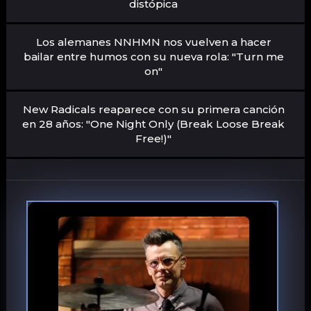
distópica
Los alemanes NNHMN nos vuelven a hacer
bailar entre humos con su nueva rola: "Turn me
on"
New Radicals reaparece con su primera canción
en 28 años: "One Night Only (Break Loose Break
Free!)"