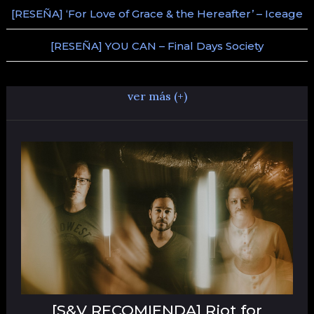
[RESEÑA] ‘For Love of Grace & the Hereafter’ – Iceage
[RESEÑA] YOU CAN – Final Days Society
ver más (+)
[S&V RECOMIENDA] Riot for