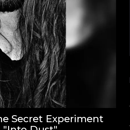
e Secret Experiment
 "Into Dust"