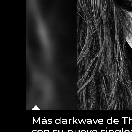
Más darkwave de Th
con su nuevo single: