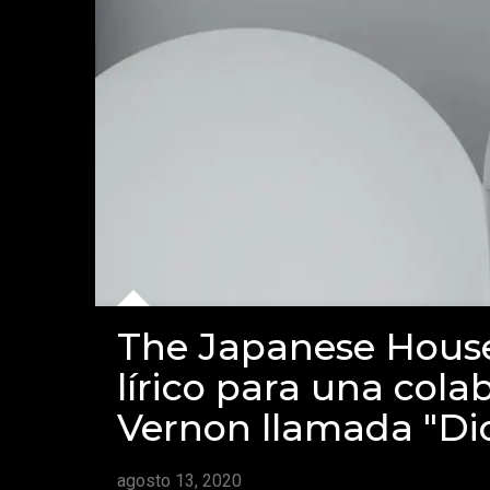
The Japanese Hous
lírico para una cola
Vernon llamada "Di
agosto 13, 2020