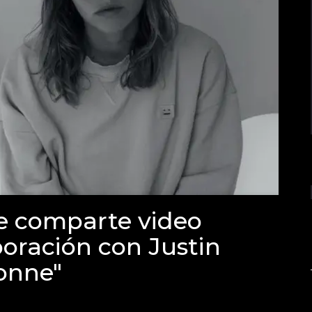
e comparte video
boración con Justin
onne"