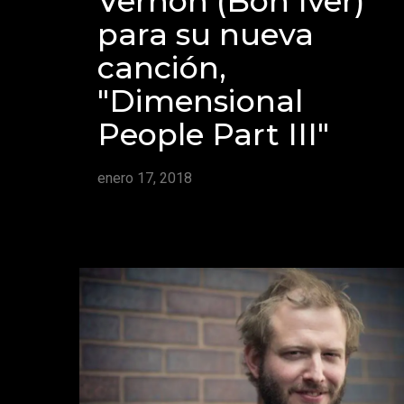
Vernon (Bon Iver)
para su nueva
canción,
"Dimensional
People Part III"
enero 17, 2018