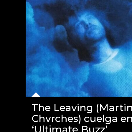
The Leaving (Marti
Chvrches) cuelga en
‘Ultimate Buzz’