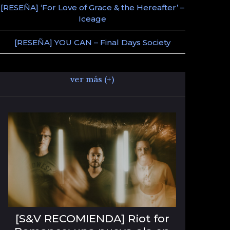
[RESEÑA] ‘For Love of Grace & the Hereafter’ –
Iceage
[RESEÑA] YOU CAN – Final Days Society
ver más (+)
[S&V RECOMIENDA] Riot for