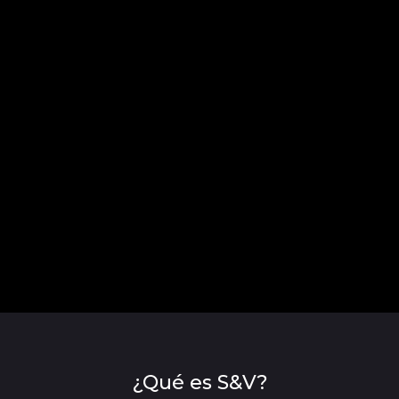
¿Qué es S&V?